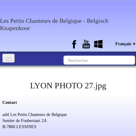
Les Petits Chanteurs de Belgique - Belgisch
Knapenkoor
Français
▼
Accueil
Qui sommes-nous?
LYON PHOTO 27.jpg
Medias
Contact
Agenda
asbl Les Petits Chanteurs de Belgique
Discographie
Sentier de Foubertsart 2A
B-7860 LESSINES
Contact