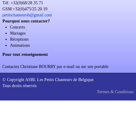
Tél: +32(0)68/28.35.71
Soutien
GSM:+32(0)475/25.20.19
petitschanteursb@gmail.com
Sponsoring
Pourquoi nous contacter?
Concerts
Événements
Mariages
Réceptions
Animations
Pour tout renseignement
Contactez Christiane BOURRY par e-mail ou sur son portable
© Copyright ASBL Les Petits Chanteurs de Belgique.
Tous droits réservés.
Termes & Conditions