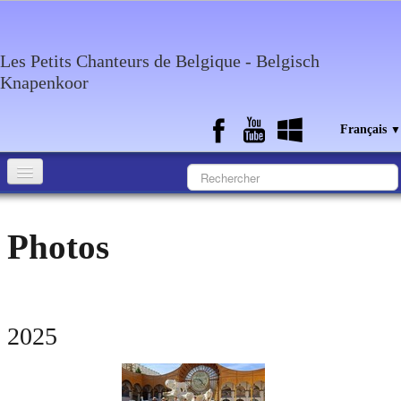
Les Petits Chanteurs de Belgique - Belgisch
Knapenkoor
Français
▼
Accueil
Photos
Qui sommes-nous?
Medias
Agenda
2025
Discographie
Contact