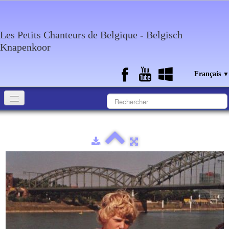
Les Petits Chanteurs de Belgique - Belgisch
Knapenkoor
Français
▼
Accueil
Qui sommes-nous?
Medias
Agenda
Discographie
Contact