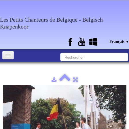
Les Petits Chanteurs de Belgique - Belgisch
Knapenkoor
Français
▼
Accueil
Qui sommes-nous?
Medias
Agenda
Discographie
Contact