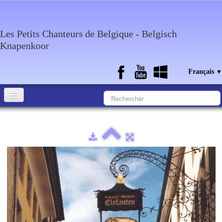
Les Petits Chanteurs de Belgique - Belgisch
Knapenkoor
Français
▼
Accueil
Qui sommes-nous?
Medias
Agenda
Discographie
Contact