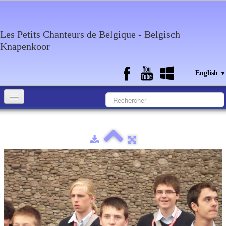
Les Petits Chanteurs de Belgique - Belgisch
Knapenkoor
English
▼
Accueil
What about the choir
Media
Calendar
Discography
Contact