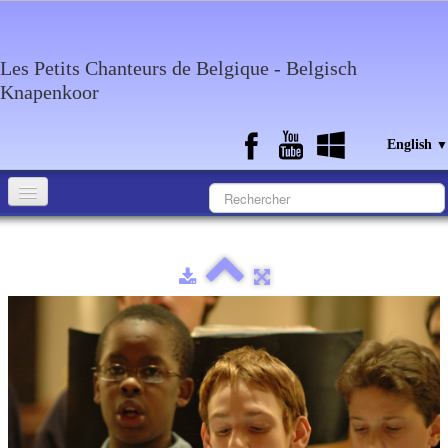
Les Petits Chanteurs de Belgique - Belgisch
Knapenkoor
English
▼
Accueil
What about the choir
Media
Calendar
Discography
Contact