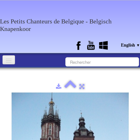
Les Petits Chanteurs de Belgique - Belgisch
Knapenkoor
English
▼
Accueil
What about the choir
Media
Calendar
Discography
Contact