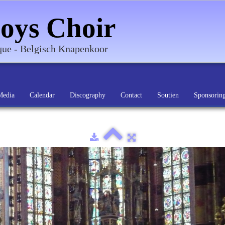
oys Choir
ique - Belgisch Knapenkoor
Media
Calendar
Discography
Contact
Soutien
Sponsorin