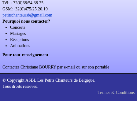
Tél: +32(0)68/54.38.25
Soutien
GSM:+32(0)475/25.20.19
petitschanteursb@gmail.com
Sponsoring
Pourquoi nous contacter?
Concerts
Events
Mariages
Réceptions
Animations
Pour tout renseignement
Contactez Christiane BOURRY par e-mail ou sur son portable
© Copyright ASBL Les Petits Chanteurs de Belgique.
Tous droits réservés.
Termes & Conditions