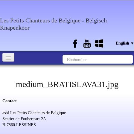
Les Petits Chanteurs de Belgique - Belgisch
Knapenkoor
English
▼
Accueil
What about the choir
medium_BRATISLAVA31.jpg
Media
Contact
Calendar
asbl Les Petits Chanteurs de Belgique
Discography
Sentier de Foubertsart 2A
B-7860 LESSINES
Contact