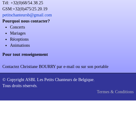
Tél: +32(0)68/54.38.25
Soutien
GSM:+32(0)475/25.20.19
petitschanteursb@gmail.com
Sponsoring
Pourquoi nous contacter?
Concerts
Events
Mariages
Réceptions
Animations
Pour tout renseignement
Contactez Christiane BOURRY par e-mail ou sur son portable
© Copyright ASBL Les Petits Chanteurs de Belgique.
Tous droits réservés.
Termes & Conditions