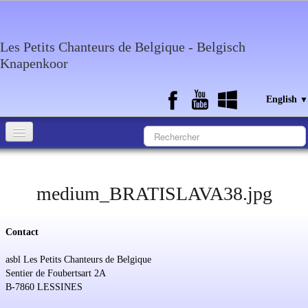
Les Petits Chanteurs de Belgique - Belgisch
Knapenkoor
English
▼
Accueil
What about the choir
medium_BRATISLAVA38.jpg
Media
Contact
Calendar
asbl Les Petits Chanteurs de Belgique
Discography
Sentier de Foubertsart 2A
B-7860 LESSINES
Contact