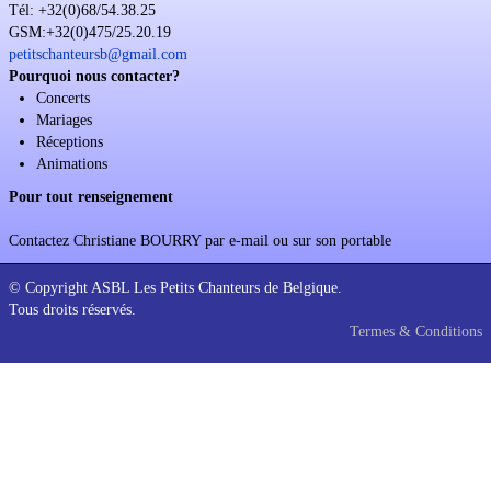
Tél: +32(0)68/54.38.25
Soutien
GSM:+32(0)475/25.20.19
petitschanteursb@gmail.com
Sponsoring
Pourquoi nous contacter?
Concerts
Events
Mariages
Réceptions
Animations
Pour tout renseignement
Contactez Christiane BOURRY par e-mail ou sur son portable
© Copyright ASBL Les Petits Chanteurs de Belgique.
Tous droits réservés.
Termes & Conditions