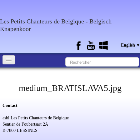
Les Petits Chanteurs de Belgique - Belgisch
Knapenkoor
English
▼
Accueil
What about the choir
medium_BRATISLAVA5.jpg
Media
Contact
Calendar
asbl Les Petits Chanteurs de Belgique
Discography
Sentier de Foubertsart 2A
B-7860 LESSINES
Contact