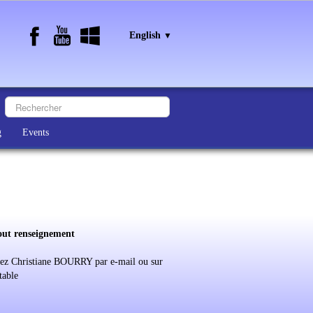
English
▼
g
Events
out renseignement
ez Christiane BOURRY par e-mail ou sur
table