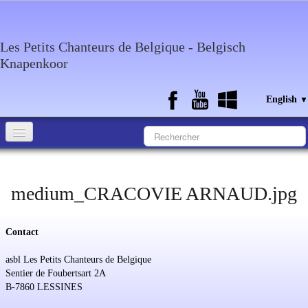
Les Petits Chanteurs de Belgique - Belgisch
Knapenkoor
English
▼
Accueil
medium_CRACOVIE ARNAUD.jpg
What about the choir
Media
Contact
Calendar
asbl Les Petits Chanteurs de Belgique
Discography
Sentier de Foubertsart 2A
B-7860 LESSINES
Contact