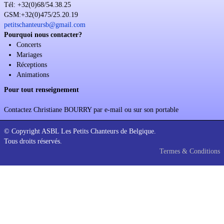
Tél: +32(0)68/54.38.25
Soutien
GSM:+32(0)475/25.20.19
petitschanteursb@gmail.com
Sponsoring
Pourquoi nous contacter?
Concerts
Events
Mariages
Réceptions
Animations
Pour tout renseignement
Contactez Christiane BOURRY par e-mail ou sur son portable
© Copyright ASBL Les Petits Chanteurs de Belgique.
Tous droits réservés.
Termes & Conditions