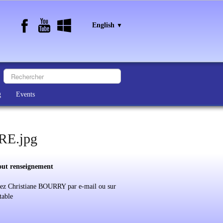
English
▼
g
Events
E.jpg
out renseignement
ez Christiane BOURRY par e-mail ou sur
table