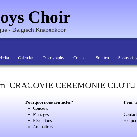
oys Choir
ique - Belgisch Knapenkoor
Media
Calendar
Discography
Contact
Soutien
Sponsorin
um_CRACOVIE CEREMONIE CLOTUR
Pourquoi nous contacter?
Pour t
Concerts
Mariages
Contact
Réceptions
son por
Animations