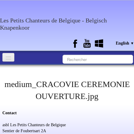
Les Petits Chanteurs de Belgique - Belgisch
Knapenkoor
English
▼
Accueil
medium_CRACOVIE CEREMONIE
What about the choir
Media
OUVERTURE.jpg
Calendar
Contact
Discography
asbl Les Petits Chanteurs de Belgique
Contact
Sentier de Foubertsart 2A