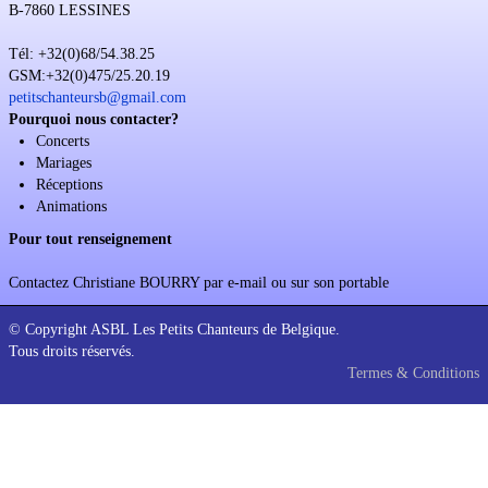
B-7860 LESSINES
Soutien
Tél: +32(0)68/54.38.25
Sponsoring
GSM:+32(0)475/25.20.19
petitschanteursb@gmail.com
Events
Pourquoi nous contacter?
Concerts
Mariages
Réceptions
Animations
Pour tout renseignement
Contactez Christiane BOURRY par e-mail ou sur son portable
© Copyright ASBL Les Petits Chanteurs de Belgique.
Tous droits réservés.
Termes & Conditions