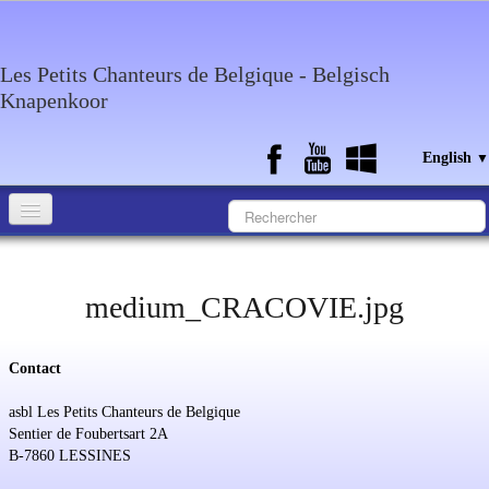
Les Petits Chanteurs de Belgique - Belgisch
Knapenkoor
English
▼
Accueil
What about the choir
medium_CRACOVIE.jpg
Media
Contact
Calendar
asbl Les Petits Chanteurs de Belgique
Discography
Sentier de Foubertsart 2A
B-7860 LESSINES
Contact