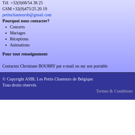
Tél: +32(0)68/54.38.25
Soutien
GSM:+32(0)475/25.20.19
petitschanteursb@gmail.com
Sponsoring
Pourquoi nous contacter?
Concerts
Events
Mariages
Réceptions
Animations
Pour tout renseignement
Contactez Christiane BOURRY par e-mail ou sur son portable
© Copyright ASBL Les Petits Chanteurs de Belgique.
Tous droits réservés.
Termes & Conditions