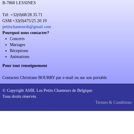
B-7860 LESSINES
Soutien
Tél: +32(0)68/28.35.71
Sponsoring
GSM:+32(0)475/25.20.19
petitschanteursb@gmail.com
Événements
Pourquoi nous contacter?
Concerts
Mariages
Réceptions
Animations
Pour tout renseignement
Contactez Christiane BOURRY par e-mail ou sur son portable
© Copyright ASBL Les Petits Chanteurs de Belgique.
Tous droits réservés.
Termes & Conditions