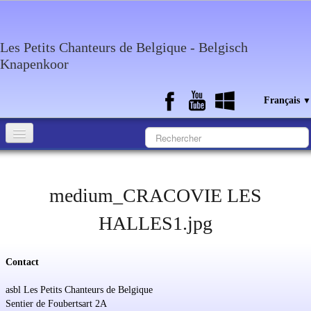
Les Petits Chanteurs de Belgique - Belgisch
Knapenkoor
Français
▼
Accueil
Qui sommes-nous?
medium_CRACOVIE LES
Medias
HALLES1.jpg
Agenda
Contact
Discographie
asbl Les Petits Chanteurs de Belgique
Contact
Sentier de Foubertsart 2A