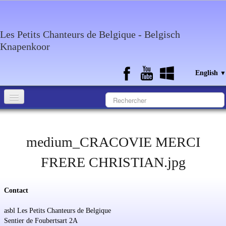
Les Petits Chanteurs de Belgique - Belgisch
Knapenkoor
English
▼
Accueil
What about the choir
medium_CRACOVIE MERCI
Media
FRERE CHRISTIAN.jpg
Calendar
Contact
Discography
asbl Les Petits Chanteurs de Belgique
Contact
Sentier de Foubertsart 2A