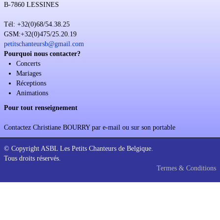
B-7860 LESSINES
Soutien
Tél: +32(0)68/54.38.25
Sponsoring
GSM:+32(0)475/25.20.19
petitschanteursb@gmail.com
Events
Pourquoi nous contacter?
Concerts
Mariages
Réceptions
Animations
Pour tout renseignement
Contactez Christiane BOURRY par e-mail ou sur son portable
© Copyright ASBL Les Petits Chanteurs de Belgique.
Tous droits réservés.
Termes & Conditions