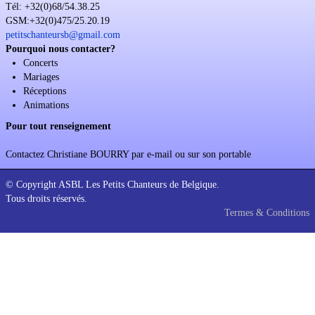
Tél: +32(0)68/54.38.25
Soutien
GSM:+32(0)475/25.20.19
petitschanteursb@gmail.com
Sponsoring
Pourquoi nous contacter?
Concerts
Events
Mariages
Réceptions
Animations
Pour tout renseignement
Contactez Christiane BOURRY par e-mail ou sur son portable
© Copyright ASBL Les Petits Chanteurs de Belgique.
Tous droits réservés.
Termes & Conditions