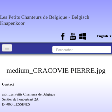
Les Petits Chanteurs de Belgique - Belgisch
Knapenkoor
English
▼
Accueil
What about the choir
medium_CRACOVIE PIERRE.jpg
Media
Contact
Calendar
asbl Les Petits Chanteurs de Belgique
Discography
Sentier de Foubertsart 2A
B-7860 LESSINES
Contact