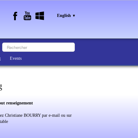
English
▼
g
Events
g
out renseignement
ez Christiane BOURRY par e-mail ou sur
table