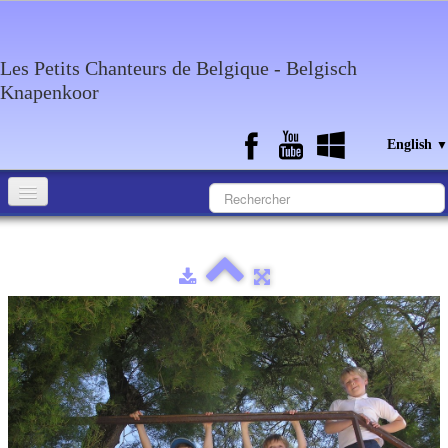
Les Petits Chanteurs de Belgique - Belgisch
Knapenkoor
English
▼
Accueil
What about the choir
Media
Calendar
Discography
Contact