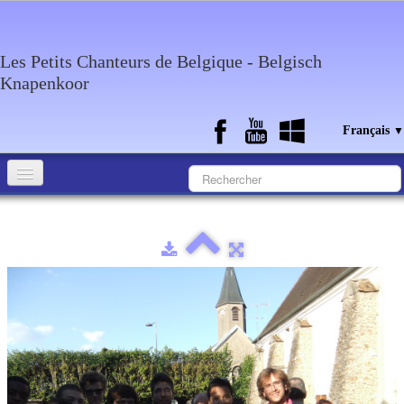
Les Petits Chanteurs de Belgique - Belgisch
Knapenkoor
Français
▼
Accueil
Qui sommes-nous?
Medias
Agenda
Discographie
Contact