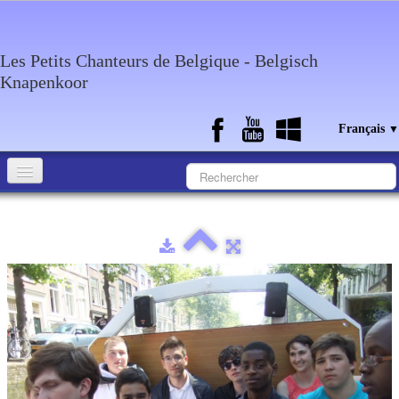
Les Petits Chanteurs de Belgique - Belgisch
Knapenkoor
Français
▼
Accueil
Qui sommes-nous?
Medias
Agenda
Discographie
Contact