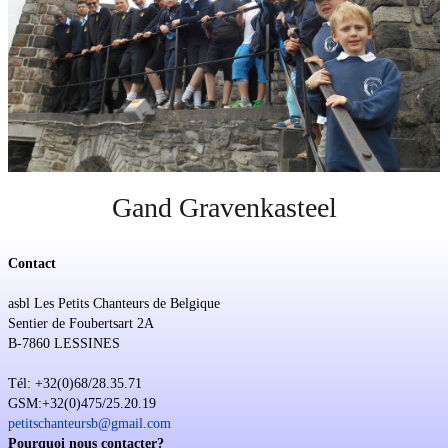
Soutien
Sponsoring
Événements
Gand Gravenkasteel
Contact
asbl Les Petits Chanteurs de Belgique
Sentier de Foubertsart 2A
B-7860 LESSINES
Tél: +32(0)68/28.35.71
GSM:+32(0)475/25.20.19
petitschanteursb@gmail.com
Pourquoi nous contacter?