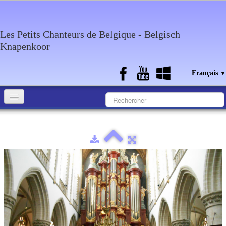
Les Petits Chanteurs de Belgique - Belgisch
Knapenkoor
Français
▼
Accueil
Qui sommes-nous?
Medias
Agenda
Discographie
Contact