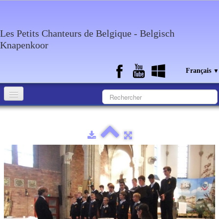
Les Petits Chanteurs de Belgique - Belgisch
Knapenkoor
Français
▼
Accueil
Qui sommes-nous?
Medias
Agenda
Discographie
Contact