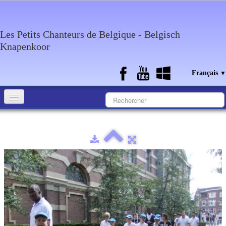
Les Petits Chanteurs de Belgique - Belgisch
Knapenkoor
Français
▼
Accueil
Qui sommes-nous?
Medias
Agenda
Discographie
Contact