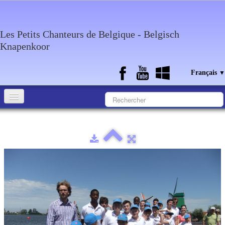
Les Petits Chanteurs de Belgique - Belgisch
Knapenkoor
Français
▼
Accueil
Qui sommes-nous?
Medias
Agenda
Discographie
Contact