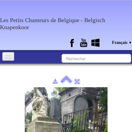
Les Petits Chanteurs de Belgique - Belgisch
Knapenkoor
Français
▼
Accueil
Qui sommes-nous?
Medias
Agenda
Discographie
Contact