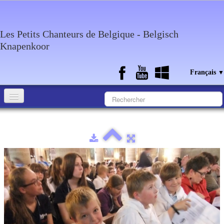
Les Petits Chanteurs de Belgique - Belgisch
Knapenkoor
Français
▼
Accueil
Qui sommes-nous?
Medias
Agenda
Discographie
Contact