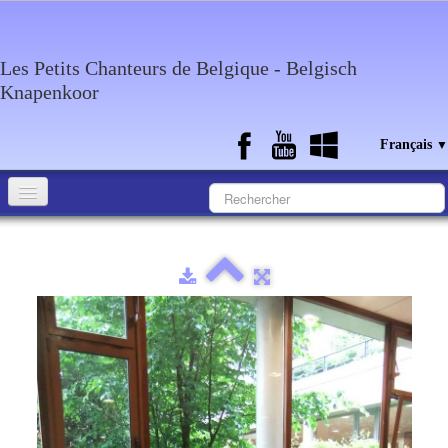
Les Petits Chanteurs de Belgique - Belgisch
Knapenkoor
Français
▼
Accueil
Qui sommes-nous?
Medias
Agenda
Discographie
Contact