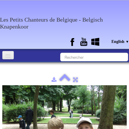
Les Petits Chanteurs de Belgique - Belgisch
Knapenkoor
English
▼
Accueil
What about the choir
Media
Calendar
Discography
Contact