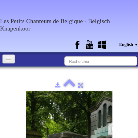
Les Petits Chanteurs de Belgique - Belgisch
Knapenkoor
English
▼
Accueil
What about the choir
Media
Calendar
Discography
Contact