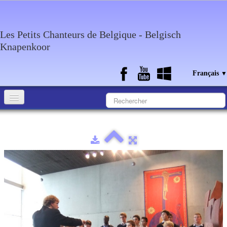
Les Petits Chanteurs de Belgique - Belgisch
Knapenkoor
Français
▼
Accueil
Qui sommes-nous?
Medias
Agenda
Discographie
Contact