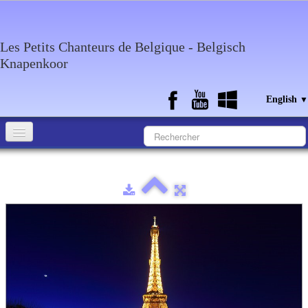
Les Petits Chanteurs de Belgique - Belgisch
Knapenkoor
English
▼
Accueil
What about the choir
Media
Calendar
Discography
Contact