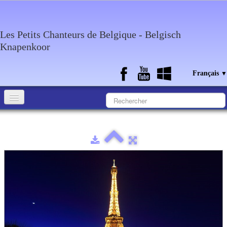
Les Petits Chanteurs de Belgique - Belgisch
Knapenkoor
Français
▼
Accueil
Qui sommes-nous?
Medias
Agenda
Discographie
Contact