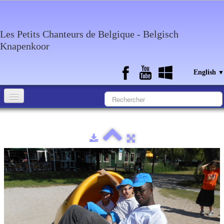
Les Petits Chanteurs de Belgique - Belgisch
Knapenkoor
English
▼
Accueil
What about the choir
Media
Calendar
Discography
Contact