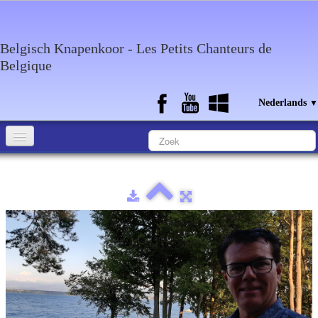
Belgisch Knapenkoor - Les Petits Chanteurs de
Belgique
Nederlands
▼
Home
Wie zijn wij?
Media
Agenda
Discografie
Contact