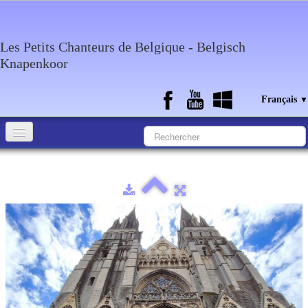
Les Petits Chanteurs de Belgique - Belgisch
Knapenkoor
Français
▼
Accueil
Qui sommes-nous?
Medias
Agenda
Discographie
Contact