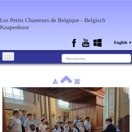
Les Petits Chanteurs de Belgique - Belgisch
Knapenkoor
English
▼
Accueil
What about the choir
Media
Calendar
Discography
Contact