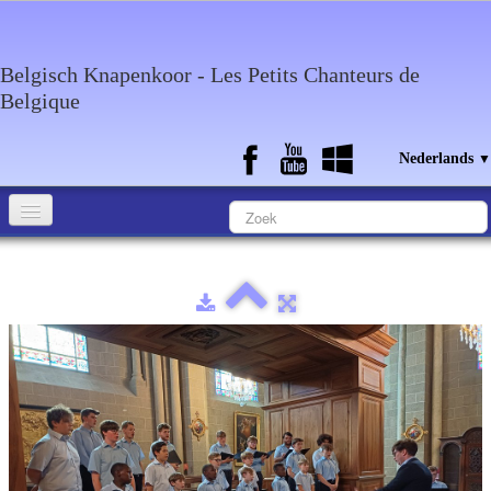
Belgisch Knapenkoor - Les Petits Chanteurs de
Belgique
Nederlands
▼
Home
Wie zijn wij?
Media
Agenda
Discografie
Contact