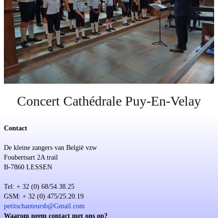
Steun
Sponsoring
Evenementen
Concert Cathédrale Puy-En-Velay
Contact
De kleine zangers van België vzw
Foubertsart 2A trail
B-7860 LESSEN
Tel: + 32 (0) 68/54.38.25
GSM: + 32 (0) 475/25.20.19
petitschanteursb@Gmail.com
Waarom neem contact met ons op?