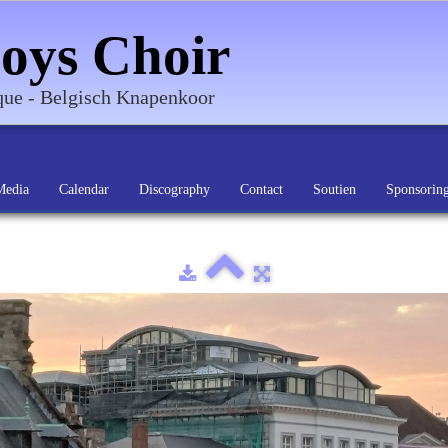
oys Choir
ique - Belgisch Knapenkoor
Media
Calendar
Discography
Contact
Soutien
Sponsorin