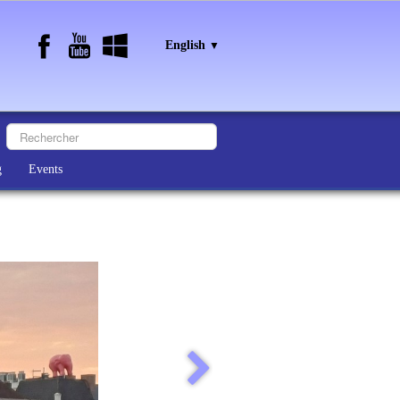
English
▼
g
Events