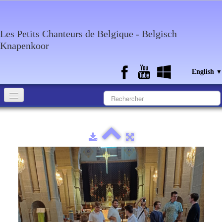
Les Petits Chanteurs de Belgique - Belgisch
Knapenkoor
English
▼
Accueil
What about the choir
Media
Calendar
Discography
Contact