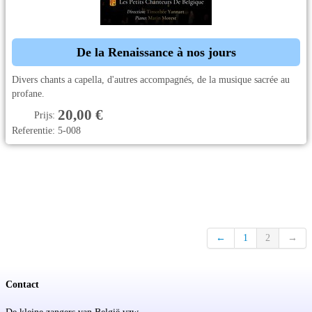
De la Renaissance à nos jours
Divers chants a capella, d'autres accompagnés, de la musique sacrée au
profane.
20,00 €
Prijs:
Referentie:
5-008
←
1
2
→
Contact