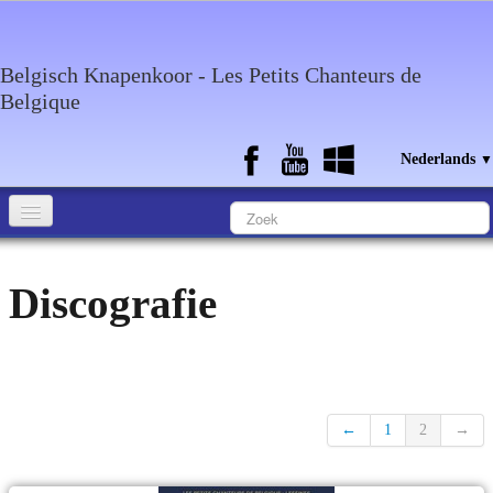
Belgisch Knapenkoor - Les Petits Chanteurs de
Belgique
Nederlands
▼
Home
Discografie
Wie zijn wij?
Media
Agenda
←
1
2
→
Discografie
Contact