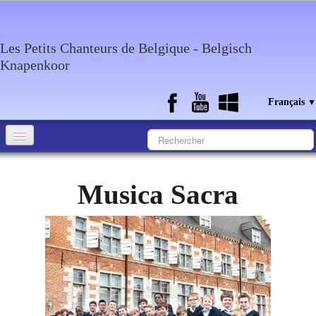
Les Petits Chanteurs de Belgique - Belgisch
Knapenkoor
Français
▼
Accueil
Musica Sacra
Qui sommes-nous?
Medias
Agenda
Discographie
Contact