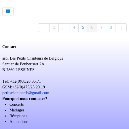
←
1
...
4
5
6
7
8
→
Contact
asbl Les Petits Chanteurs de Belgique
Sentier de Foubertsart 2A
B-7860 LESSINES
Tél: +32(0)68/28.35.71
GSM:+32(0)475/25.20.19
petitschanteursb@gmail.com
Pourquoi nous contacter?
Concerts
Mariages
Réceptions
Animations