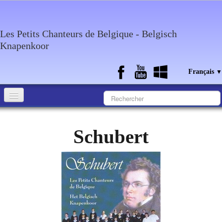
Les Petits Chanteurs de Belgique - Belgisch
Knapenkoor
Français
▼
Accueil
Schubert
Qui sommes-nous?
Medias
Agenda
Discographie
Contact