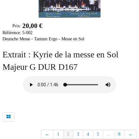
Soutien
Sponsoring
20,00 €
Prix:
Référence:
5-002
Événements
Deutsche Messe - Tantum Ergo - Messe en Sol
Extrait : Kyrie de la messe en Sol
Majeur G DUR D167
←
1
2
3
4
5
...
8
→