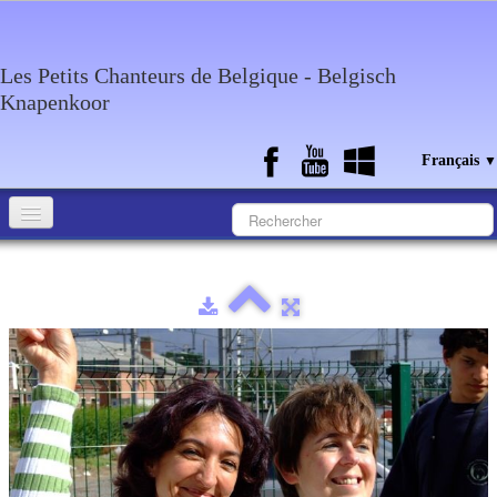
Les Petits Chanteurs de Belgique - Belgisch
Knapenkoor
Français
▼
Accueil
Qui sommes-nous?
Medias
Agenda
Discographie
Contact