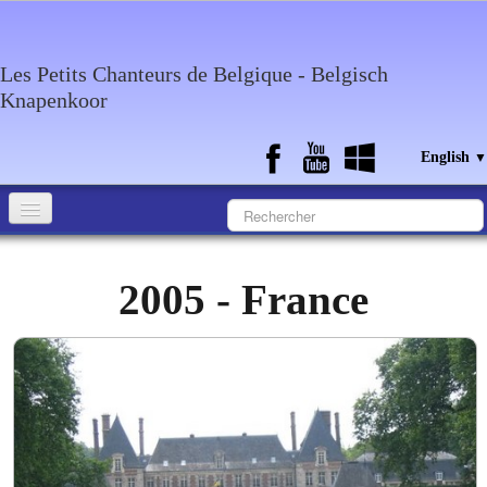
Les Petits Chanteurs de Belgique - Belgisch
Knapenkoor
English
▼
Accueil
2005 - France
What about the choir
Media
Calendar
Discography
Contact