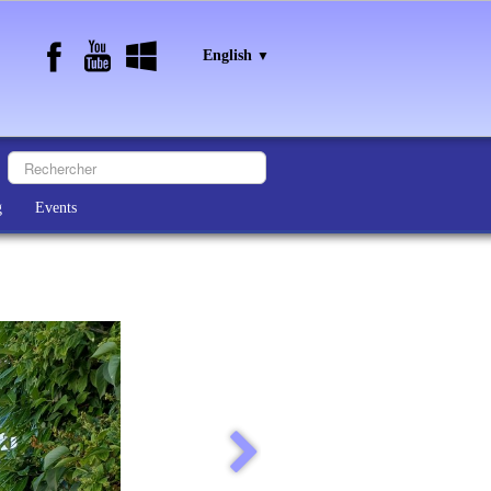
English
▼
g
Events